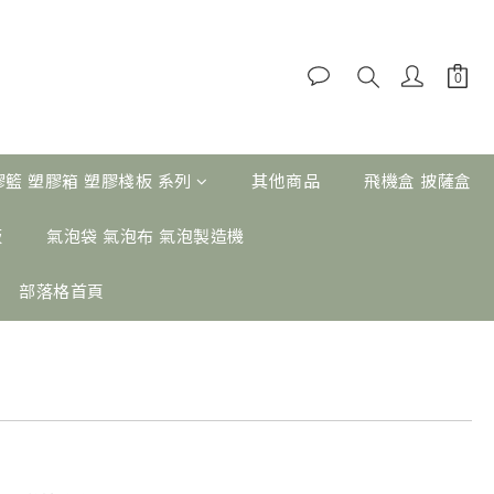
膠籃 塑膠箱 塑膠棧板 系列
其他商品
飛機盒 披薩盒
板
氣泡袋 氣泡布 氣泡製造機
部落格首頁