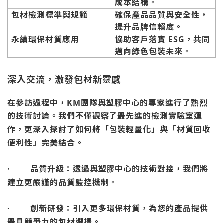
成本結構。
包材檢測標準與規範
確保產品品質與安全性，
提升品牌信賴度。
永續環保材質應用
協助客戶落實
ESG
，共同
邁向綠色包裝未來。
深入交流，激發包材新靈感
在參訪過程中，
KM
團隊與塑膠中心的專家進行了熱烈
的技術討論。我們不僅觀察了最先進的檢測實驗室運
作，更深入探討了如何將「包裝輕量化」與「材質回收
便利性」完美結合。
·
品質升級：透過與塑膠中心的技術對接，我們將
建立更嚴謹的品質監控機制。
·
創新研發：引入更多環保材質，為您的產品提供
最具競爭力的包材選擇。