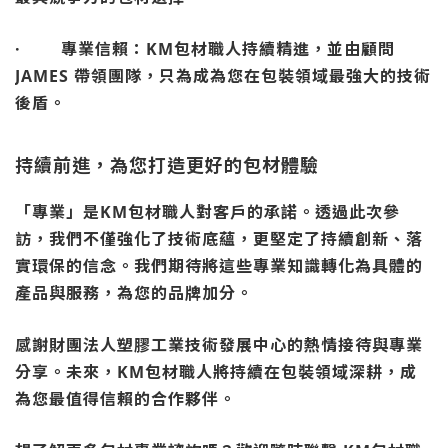
·
專業信賴：
KM
包材職人持續精進，並由顧問
JAMES
帶領團隊，只為成為您在包裝領域最強大的技術
後盾。
持續前進，為您打造更好的包材體驗
「專業」是
KM
包材職人對客戶的承諾。透過此次參
訪，我們不僅強化了技術底蘊，更堅定了持續創新、落
實環保的信念。我們期待將這些專業知識轉化為具體的
產品與服務，為您的品牌加分。
感謝財團法人塑膠工業技術發展中心的熱情接待與專業
分享。未來，
KM
包材職人將持續在包裝領域深耕，成
為您最值得信賴的合作夥伴。