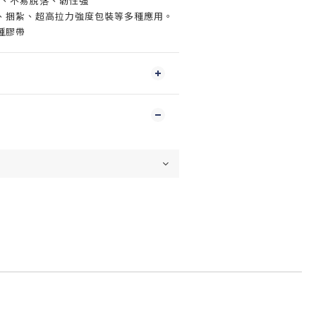
足、不易脫落、韌性強
、捆紮、超高拉力強度包裝等多種應用。
種膠帶