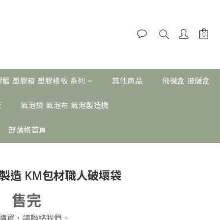
膠籃 塑膠箱 塑膠棧板 系列
其他商品
飛機盒 披薩盒
板
氣泡袋 氣泡布 氣泡製造機
部落格首頁
製造 KM包材職人破壞袋
售完
購買，請聯絡我們。