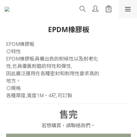
EPDM橡膠板
EPDM橡膠板
◎特性
EPDM橡膠板具備出色的耐候性以及耐老化
性,也具優異耐磨的特性和彈性,
因此廣泛運用在各種密封和耐用性要求高的
地方。
◎規格
各種厚度,寬度1M、4尺,可訂製
售完
若想購買，請聯絡我們。