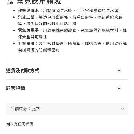
🏗️ 常見應用領域
建築與防水
：
用於屋頂防水膜、地下室和隧道的防水層
汽車工業
：
製造車門密封條、窗戶密封件、冷卻系統管路
等，提供良好的密封和耐熱性能
電氣與電子
：
用於電線電纜護套、電氣設備的絕緣材料，確
保安全與可靠性
工業設備
：
製作密封墊片、防震墊、輸送帶等，適用於各種
機械設備的防護和密封
送貨及付款方式
顧客評價
尚未有任何評價