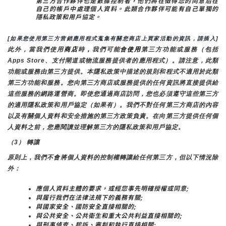
第三方合作夥伴也是數據控制者，他們將在徵得您的同意后在
自己的帳戶中處理個人資料。此類合作夥伴可能有自己單獨的
隱私政策和用戶協定。
[如果您使用第三方营銷應用程式蒐集有關您商店上買家活動的資訊，請插入]
此外，當我們使用
商店
時
，
我們可能會
使用
第三方功能或服務（包括
Apps Store、支付閘道或物流服務提供者的應用程式）。請注意，此類
功能或服務由第三方提供。本隱私政策中描述的規則和程式不適用於此類
第三方功能和服務。您向第三方商店或服務提供的任何資訊將直接提供給
這些服務的網路運營商。即使您通過商店訪問，您也必須遵守這些第三方
的適用隱私政策和用戶協定（如果有）。我們不對任何第三方商店的內容
以及有關個人資料和安全措施的第三方政策負責。在向第三方提供任何個
人資料之前，您應閱讀並理解第三方的隱私政策和用戶協定。
（3） 轉讓
原則上，我們不會將個人資料的控制權轉讓給任何第三方，但以下情況除
外：
應個人資料主體的要求，或經您事先明確授權或同意;
與履行我們在法律法規下的義務有關;
與國家安全、國防安全直接相關的;
與公共安全、公共衛生和重大公共利益直接相關的;
與刑事偵查、起訴、審判和執行直接相關;