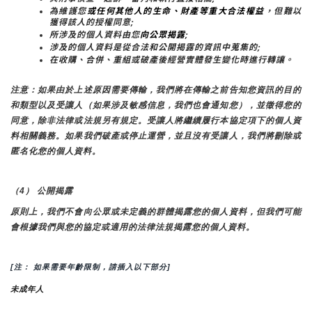
為維護您
或任何其他人的生命、財產等重大合法權益
，但難以
獲得該人的授權同意;
所涉及的個人資料由您
向公眾揭露
;
涉及的個人資料是從合法和公開揭露的資訊中蒐集的;
在收購、合併、重組或破產後經營實體發生變化時進行轉讓。
注意：如果由於上述原因需要傳輸，我們將在傳輸之前告知您資訊的目的
和類型以及受讓人（如果涉及敏感信息，我們也會通知您），並徵得您的
同意，除非法律或法規另有規定。受讓人將繼續履行本協定項下的個人資
料相關義務。如果我們破產或停止運營，並且沒有受讓人，我們將刪除或
匿名化您的個人資料。
（4） 公開揭露
原則上，我們不會向公眾或未定義的群體揭露您的個人資料，但我們可能
會根據我們與您的協定或適用的法律法規揭露您的個人資料。
[注： 如果需要年齡限制，請插入以下部分]
未成年人