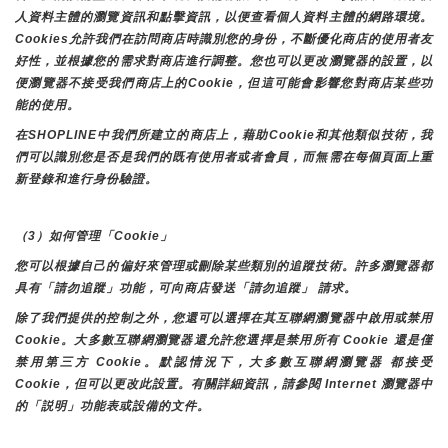
人資料主體的瀏覽資訊和點擊資訊，以便查看個人資料主體的網路環境。
Cookies允許我們在訪問商店時識別您的身份，不斷優化商店的使用者友
好性，並根據您的需求對商店進行調整。您也可以更改瀏覽器的設置，以
便瀏覽器不接受我們商店上的Cookie，但這可能會影響您對商店某些功
能的使用。
在SHOPLINE中我們所建立的商店上，藉助Cookie和其他類似技術，我
們可以識別您是否是我們的既有使用者或者會員，而無需在每個頁面上重
新登錄和進行身份驗證。
（3）如何管理「Cookie」
您可以根據自己的偏好來管理或刪除某些類別的追蹤技術。許多瀏覽器都
具有「請勿追蹤」功能，可向商店發送「請勿追蹤」 請求。
除了我們提供的控制之外，您還可以選擇在其互聯網瀏覽器中啟用或禁用
Cookie。大多數互聯網瀏覽器還允許您選擇是禁用所有 Cookie 還是僅
禁用第三方 Cookie。默認情況下，大多數互聯網瀏覽器 都接受 
Cookie，但可以更改此設置。有關詳細資訊，請參閱 Internet 瀏覽器中
的「説明」功能表或設備的文件。