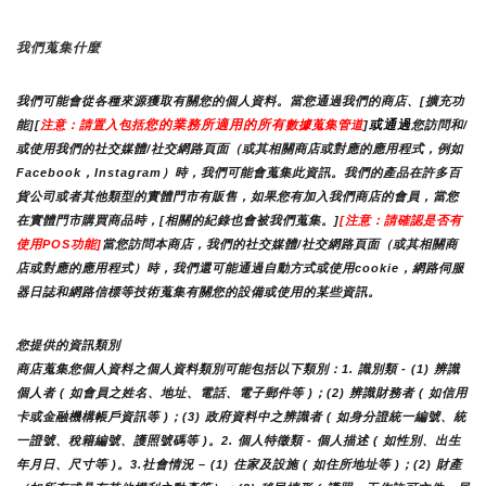
我們蒐集什麼
我們可能會從各種來源獲取有關您的個人資料。當您通過我們的商店、[擴充功
您的業務所適用的所有
或通過
能][
注意：請置入包括
數據蒐集管道
]
您訪問和/
或使用我們的社交媒體/社交網路頁面（或其相關商店或對應的應用程式，例如
Facebook，Instagram）時，我們可能會蒐集此資訊。我們的產品在許多百
貨公司或者其他類型的實體門市有販售，如果您有加入我們商店的會員，當您
在實體門市購買商品時，[相關的紀錄也會被我們蒐集。]
[注意：請確認是否有
使用POS功能]
當您訪問本商店，我們的社交媒體/社交網路頁面（或其相關商
店或對應的應用程式）時，我們還可能通過自動方式或使用cookie，網路伺服
器日誌和網路信標等技術蒐集有關您的設備或使用的某些資訊。
您提供的資訊類別
商店蒐集您個人資料之個人資料類別可能包括以下類別：1. 識別類 - (1) 辨識
個人者 ( 如會員之姓名、地址、電話、電子郵件等 )；(2) 辨識財務者 ( 如信用
卡或金融機構帳戶資訊等 )；(3) 政府資料中之辨識者 ( 如身分證統一編號、統
一證號、稅籍編號、護照號碼等 )。2. 個人特徵類 - 個人描述 ( 如性別、出生
年月日、尺寸等 )。3.社會情況 – (1) 住家及設施 ( 如住所地址等 )；(2) 財產