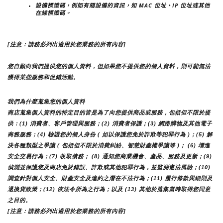
設備標識碼，例如有關設備的資訊，如 MAC 位址、IP 位址或其他
在線標識碼。
[注意：請務必列出適用於您業務的所有內容]
您自願向我們提供您的個人資料，但如果您不提供您的個人資料，則可能無法
獲得某些服務和促銷活動。
我們為什麼蒐集您的個人資料
商店蒐集個人資料的特定目的皆是為了向您提供商品或服務，包括但不限於提
供：(1) 消費者、客戶管理與服務；(2) 消費者保護；(3) 網路購物及其他電子
商務服務；(4) 驗證您的個人身份 ( 如以保護您免於詐欺等犯罪行為 )；(5) 解
決各種類型之爭議 ( 包括但不限於消費糾紛、智慧財產權爭議等 )； (6) 增進
安全交易行為；(7) 收取債務； (8) 通知您商業機會、產品、服務及更新；(9) 
偵測並保護您及商店免於錯誤、詐欺或其他犯罪行為，並監測遵法風險；(10) 
調查針對個人安全、財產安全及違約之潛在不法行為；(11) 履行條款與細則及
退換貨政策；(12) 依法令所為之行為；以及 (13) 其他於蒐集當時取得您同意
之目的。
[注意：請務必列出適用於您業務的所有內容]