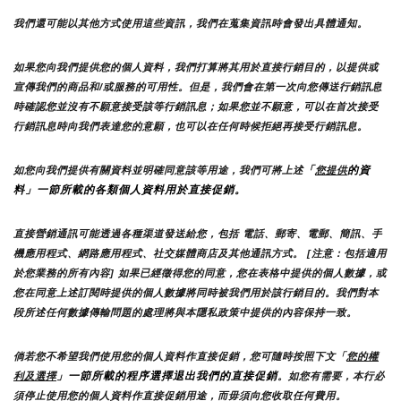
我們還可能以其他方式使用這些資訊，我們在蒐集資訊時會發出具體通知。
如果您向我們提供您的個人資料，我們打算將其用於直接行銷目的，以提供或
宣傳我們的商品和/或服務的可用性。但是，我們會在第一次向您傳送行銷訊息
時確認您並沒有不願意接受該等行銷訊息；如果您並不願意，可以在首次接受
行銷訊息時向我們表達您的意願，也可以在任何時候拒絕再接受行銷訊息。
「
的資
如您向我們提供有關資料並明確同意該等用途，我們可將上述
您提供
料」一節所載的各類個人資料用於直接促銷。
直接營銷通訊可能透過各種渠道發送給您，包括 電話、郵寄、電郵、簡訊、手
機應用程式、網路應用程式、社交媒體商店及其他通訊方式。 [注意：包括適用
於您業務的所有內容] 如果已經徵得您的同意，您在表格中提供的個人數據，或
您在同意上述訂閱時提供的個人數據將同時被我們用於該行銷目的。我們對本
段所述任何數據傳輸問題的處理將與本隱私政策中提供的內容保持一致。
倘若您不希望我們使用您的個人資料作直接促銷，您可隨時按照下文「
您的權
」一節所載的程序選擇退出我們的直接促銷
利及選擇
。如您有需要，本行必
須停止使用您的個人資料作直接促銷用途，而毋須向您收取任何費用。