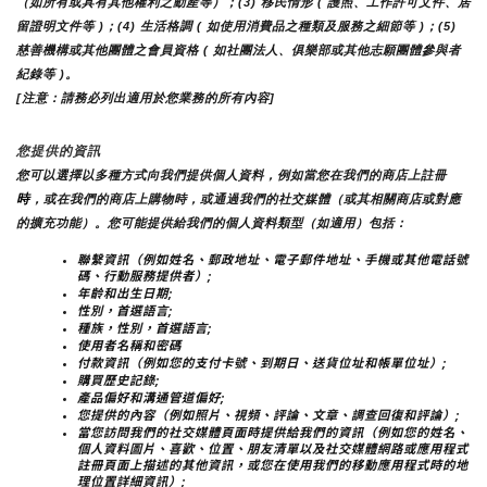
（如所有或具有其他權利之動產等）；(3) 移民情形 ( 護照、工作許可文件、居
留證明文件等 )；(4) 生活格調 ( 如使用消費品之種類及服務之細節等 )；(5) 
慈善機構或其他團體之會員資格 ( 如社團法人、俱樂部或其他志願團體參與者
紀錄等 )。
[注意：請務必列出適用於您業務的所有內容]
您提供的資訊
您可以選擇以多種方式向我們提供個人資料，例如當您在我們的商店上註冊
時
，或在我們的商店上購物時，或通過我們的社交媒體（或其相關商店或對應
的擴充功能）。您可能提供給我們的個人資料類型（如適用）包括：
聯繫資訊（例如姓名、郵政地址、電子郵件地址、手機或其他電話號
碼、行動服務提供者）;
年齡和出生日期;
性別，首選語言;
種族，性別，首選語言;
使用者名稱和密碼
付款資訊（例如您的支付卡號、到期日、送貨位址和帳單位址）;
購買歷史記錄;
產品偏好和溝通管道偏好;
您提供的內容（例如照片、視頻、評論、文章、調查回復和評論）;
當您訪問我們的社交媒體頁面時提供給我們的資訊（例如您的姓名、
個人資料圖片、喜歡、位置、朋友清單以及社交媒體網路或應用程式
註冊頁面上描述的其他資訊，或您在使用我們的移動應用程式時的地
理位置詳細資訊）;