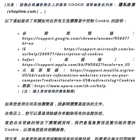
隱私政策
[注意： 請務必根據您商店上的當前 COOKIE 清單檢查此列表： 
（shopline.com）。
]
以下連結提供了有關如何在所有主流瀏覽器中控制 Cookie 的說明：
谷歌瀏覽器：
https://support.google.com/chrome/answer/95647?
hl=en
IE：https://support.microsoft.com/en-
us/help/260971/description-of-cookies
Safari（桌面版）：
https://support.apple.com/kb/PH5042?locale=en_US
火狐瀏覽器：https://support.mozilla.org/en-
US/kb/cookies-information-websites-store-on-your-
computer?redirectlocale=en-US&redirectslug=Cookies
歌劇：https://www.opera.com/zh-cn/help
[注： 插入其他使用的廣告服務]
如果您使用任何其他瀏覽器，請參閱瀏覽器提供的文件。
在商店上，您可以通過清除緩存來刪除現有的追蹤技術。
當您在未登錄的情況下瀏覽網頁時，我們會蒐集實現流覽功能所需的
Cookie，以便為您提供相關服務。
請注意，如果您拒絕使用或刪除現有的追蹤技術，則需要在每次訪問時親