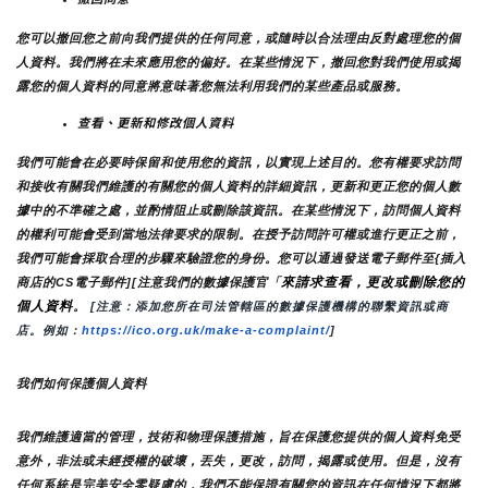
您可以撤回您之前向我們提供的任何同意，或隨時以合法理由反對處理您的個
人資料。我們將在未來應用您的偏好。在某些情況下，撤回您對我們使用或揭
露您的個人資料的同意將意味著您無法利用我們的某些產品或服務。
查看、更新和修改個人資料
我們可能會在必要時保留和使用您的資訊，以實現上述目的。您有權要求訪問
和接收有關我們維護的有關您的個人資料的詳細資訊，更新和更正您的個人數
據中的不準確之處，並酌情阻止或刪除該資訊。在某些情況下，訪問個人資料
的權利可能會受到當地法律要求的限制。在授予訪問許可權或進行更正之前，
我們可能會採取合理的步驟來驗證您的身份。您可以通過發送電子郵件至{插入
來請求查看，更改或刪除您的
商店的CS電子郵件][注意我們的數據保護官「
個人資料
。
 [注意：添加您所在司法管轄區的數據保護機構的聯繫資訊或商
店。例如：
https://ico.org.uk/make-a-complaint/
]
我們如何保護個人資料
我們維護適當的管理，技術和物理保護措施，旨在保護您提供的個人資料免受
意外，非法或未經授權的破壞，丟失，更改，訪問，揭露或使用。但是，沒有
任何系統是完美安全零疑慮的，我們不能保證有關您的資訊在任何情況下都將