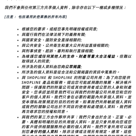
我們不會與任何第三方共享個人資料，除非存在以下一種或多種情況：
[注意： 包括適用於您業務的所有內容]
根據您的要求，或經您事先明確授權或同意;
與履行我們在法律法規下的義務有關;
與國家安全、國防安全直接相關的;
與公共安全、公共衛生和重大公共利益直接相關的;
與刑事偵查、起訴、審判和執行直接相關;
為維護您
或任何其他人的生命、財產等重大合法權益
，但難以
取得該人的同意;
所涉及的個人資料由您
向公眾揭露
;
所涉及的個人資料是從合法和公開揭露的資訊中蒐集的。
與 SHOPLINE 和 SHOPLINE 的附屬公司共用：為了向您提供 
SHOPLINE 產品和服務，提出您可能感興趣的推薦，解決帳戶
問題，保護我們的附屬公司或其他使用者或公眾的人身和財產
安全，您承認並同意我們可以與我們的附屬公司共用您和您的
客戶的個人資料。我們只會在必要的範圍內共享個人資料，並
受本隱私政策規定的目的的約束。如果我們共用敏感個人資料
或我們的關聯公司出於不同目的使用和處理個人資料，我們將
再次尋求您的授權和同意。
與我們的第三方合作夥伴共享：我們只會出於合法、正當、必
要、具體和明確的目的共用個人資料，並且只會共用向您或您
的客戶提供相關服務所必需的個人資料。我們不會共用可以識
別您
身份的個人資料
，除非法律或法規另有規定。通常，這些