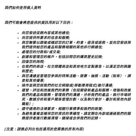
我們如何使用個人資料
我們可能會將您提供的資訊用於以下目的：
向您發送促銷內容或其他通信;
向您提供所要求的信息和服務;
與您聯繫以跟進或確認您的訂單，約會，退貨或退款，並向您發送與
我們提供給您的產品和服務相關的其他非行銷通信;
處理您的付款和/或交易;
創建和管理您的帳戶，包括訪問您的購買歷史記錄;
回復您的詢問;
在我們的商店、社交媒體商店和其他地方定製廣告，以滿足您的興趣
和歷史;
與您溝通並管理您參與的特殊活動、競賽、抽獎、活動（如有）、調
查和其他優惠;
操作並與您就我們的社交網路或[移動應用程式]進行溝通;
運營、評估和改進我們的業務（包括開發新產品和服務，增強和改進
我們的產品和服務，管理我們的溝通，分析我們的產品，執行市場研
究、數據分析和客戶關係管理計劃，以及執行會計、審計和其他內部
職能）;
遵守適用的法律要求、相關行業標準和我們的政策;
為避免重複並確保您的資訊的準確性，請定期在內部或通過我們的服
務提供者進行數據清理，鏈接或合併我們的記錄。
[注意：請務必列出包括適用於您業務的所有內容]