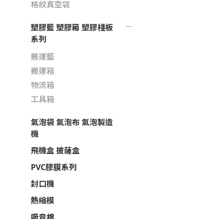
格紋真空袋
塑膠籃 塑膠箱 塑膠棧板
系列
搬運籃
搬運箱
物流箱
工具箱
氣泡袋 氣泡布 氣泡製造
機
飛機盒 披薩盒
PVC膠膜系列
封口機
熱縮模
吸音棉