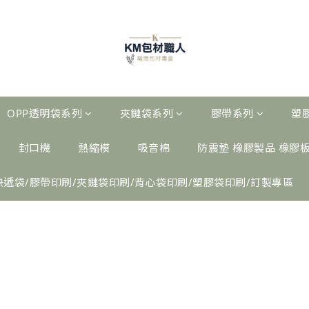
OPP透明袋系列
夾鏈袋系列
膠帶系列
塑
封口機
熱縮模
吸音棉
防震墊 橡膠製品 橡膠
快遞袋/膠帶印刷/夾鏈袋印刷/背心袋印刷/塑膠袋印刷/訂製專區
袋