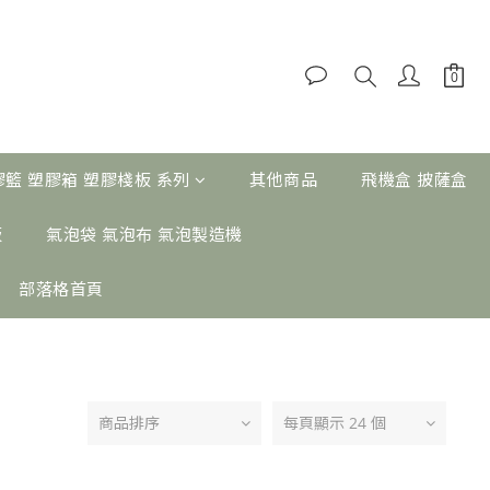
膠籃 塑膠箱 塑膠棧板 系列
其他商品
飛機盒 披薩盒
板
氣泡袋 氣泡布 氣泡製造機
部落格首頁
商品排序
每頁顯示 24 個