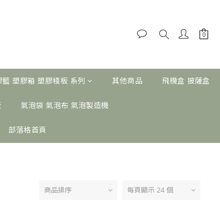
膠籃 塑膠箱 塑膠棧板 系列
其他商品
飛機盒 披薩盒
板
氣泡袋 氣泡布 氣泡製造機
部落格首頁
商品排序
每頁顯示 24 個