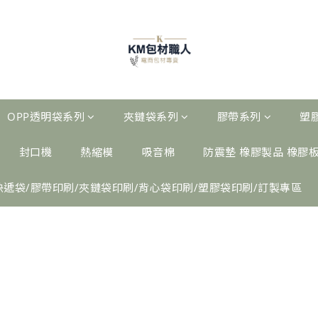
OPP透明袋系列
夾鏈袋系列
膠帶系列
塑
封口機
熱縮模
吸音棉
防震墊 橡膠製品 橡膠
快遞袋/膠帶印刷/夾鏈袋印刷/背心袋印刷/塑膠袋印刷/訂製專區