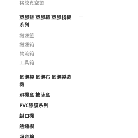
格紋真空袋
塑膠籃 塑膠箱 塑膠棧板
系列
搬運籃
搬運箱
物流箱
工具箱
氣泡袋 氣泡布 氣泡製造
機
飛機盒 披薩盒
PVC膠膜系列
封口機
熱縮模
吸音棉