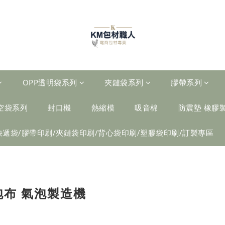
OPP透明袋系列
夾鏈袋系列
膠帶系列
空袋系列
封口機
熱縮模
吸音棉
防震墊 橡膠
快遞袋/膠帶印刷/夾鏈袋印刷/背心袋印刷/塑膠袋印刷/訂製專區
泡布 氣泡製造機