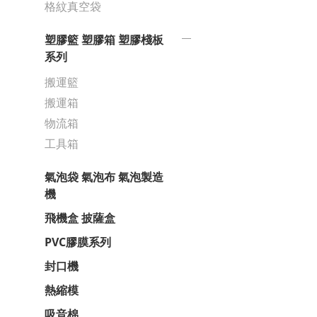
格紋真空袋
塑膠籃 塑膠箱 塑膠棧板
系列
搬運籃
搬運箱
物流箱
工具箱
氣泡袋 氣泡布 氣泡製造
機
飛機盒 披薩盒
PVC膠膜系列
封口機
熱縮模
吸音棉