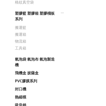
格紋真空袋
塑膠籃 塑膠箱 塑膠棧板
系列
搬運籃
搬運箱
物流箱
工具箱
氣泡袋 氣泡布 氣泡製造
機
飛機盒 披薩盒
PVC膠膜系列
封口機
熱縮模
吸音棉