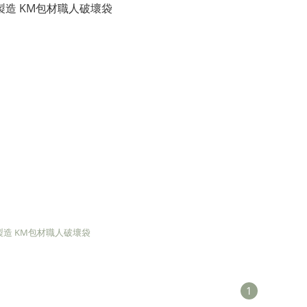
製造 KM包材職人破壞袋
1