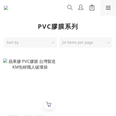
PVC膠膜系列
Sort by
24 Items per page