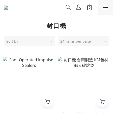
封口機
Sort by
24 Items per page