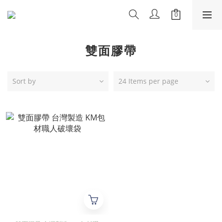
雙面膠帶
Sort by
24 Items per page