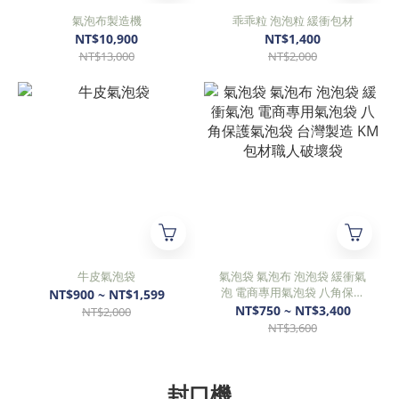
氣泡布製造機
乖乖粒 泡泡粒 緩衝包材
NT$10,900
NT$1,400
NT$13,000
NT$2,000
牛皮氣泡袋
氣泡袋 氣泡布 泡泡袋 緩衝氣
泡 電商專用氣泡袋 八角保護
NT$900 ~ NT$1,599
氣泡袋 台灣製造 KM包材職人
NT$750 ~ NT$3,400
NT$2,000
破壞袋
NT$3,600
封口機