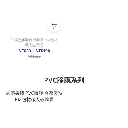
防震墊(圓) 台灣製造 KM包材
職人破壞袋
NT$50 ~ NT$190
NT$205
PVC膠膜系列