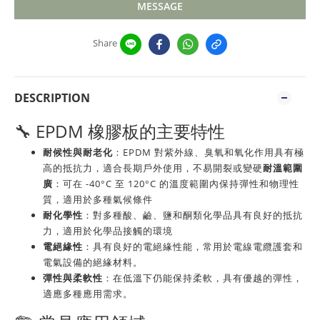
MESSAGE
Share
DESCRIPTION
🔧 EPDM 橡膠板的主要特性
耐候性與耐老化
：
EPDM 對紫外線、臭氧和氧化作用具有極
高的抵抗力，適合長期戶外使用，不易開裂或變硬
耐溫範圍
廣
：
可在 -40°C 至 120°C 的溫度範圍內保持彈性和物理性
質，適用於多種氣候條件
耐化學性
：
對多種酸、鹼、鹽和酮類化學品具有良好的抵抗
力，適用於化學品接觸的環境
電絕緣性
：
具有良好的電絕緣性能，常用於電線電纜護套和
電氣設備的絕緣材料。
彈性與柔軟性
：
在低溫下仍能保持柔軟，具有優越的彈性，
適應多種應用需求。