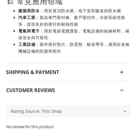
🏗️ 常見應用領域
建築與防水
：
用於屋頂防水膜、地下室和隧道的防水層
汽車工業
：
製造車門密封條、窗戶密封件、冷卻系統管路
等，提供良好的密封和耐熱性能
電氣與電子
：
用於電線電纜護套、電氣設備的絕緣材料，確
保安全與可靠性
工業設備
：
製作密封墊片、防震墊、輸送帶等，適用於各種
機械設備的防護和密封
SHIPPING & PAYMENT
CUSTOMER REVIEWS
No review for this product