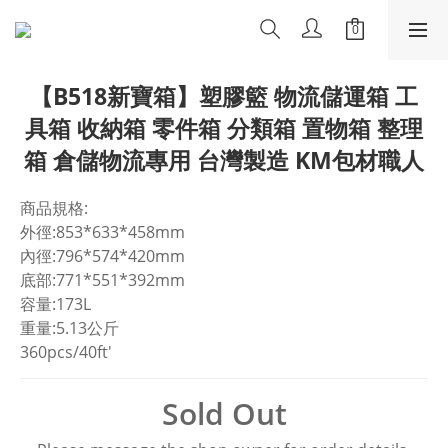
【B518新寶箱】塑膠籃 物流儲運箱 工
具箱 收納箱 零件箱 分類箱 置物箱 整理
箱 倉儲物流專用 台灣製造 KM包材職人
商品規格:
外徑:853*633*458mm
內徑:796*574*420mm
底部:771*551*392mm
容量:173L
重量:5.13公斤
360pcs/40ft'
Sold Out