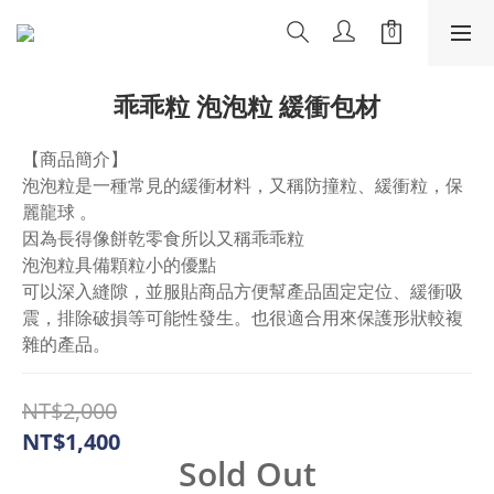
乖乖粒 泡泡粒 緩衝包材
【商品簡介】
泡泡粒是一種常見的緩衝材料，又稱防撞粒、緩衝粒，保
麗龍球 。
因為長得像餅乾零食所以又稱乖乖粒
泡泡粒具備顆粒小的優點
可以深入縫隙，並服貼商品方便幫產品固定定位、緩衝吸
震，排除破損等可能性發生。也很適合用來保護形狀較複
雜的產品。
NT$2,000
NT$1,400
Sold Out