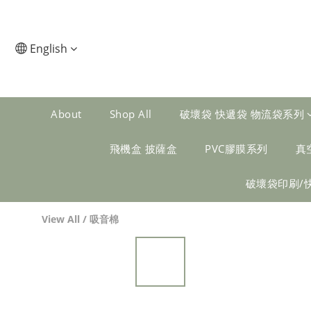
English
About
Shop All
破壞袋 快遞袋 物流袋系列
飛機盒 披薩盒
PVC膠膜系列
真
破壞袋印刷/
View All
/
吸音棉