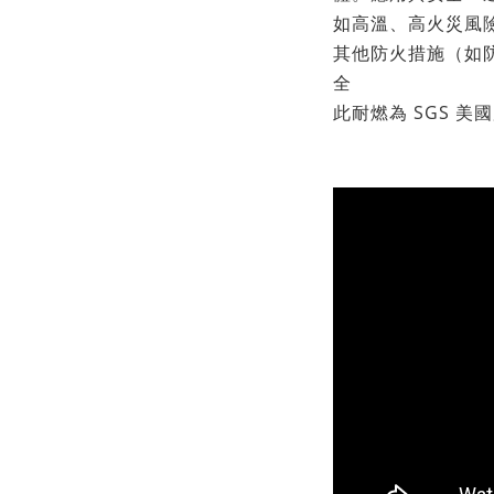
如高溫、高火災風
其他防火措施（如
全
此耐燃為 SGS 美