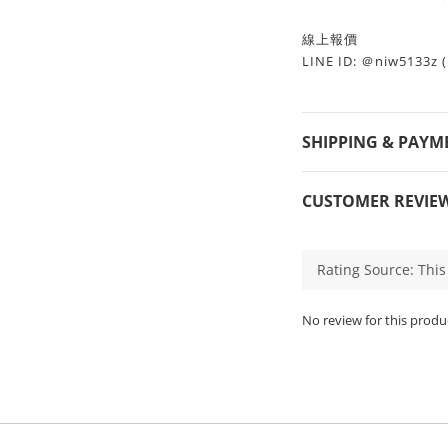
線上報價
LINE ID: ＠niw513
SHIPPING & PAYM
CUSTOMER REVIE
No review for this produ