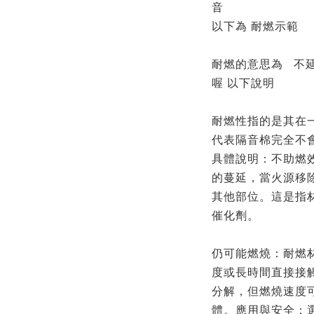
音
以下為 耐燃示範
耐燃的意思為 不
喔 以下說明
耐燃性指的是其在
代表隔音棉完全不
具體說明：不助燃
的蔓延，當火源移
其他部位。這是指
催化劑。
仍可能燃燒：耐燃
度或長時間直接接
分解，但燃燒速度
體。應用與安全：