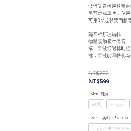
波浪吸音棉用於室內
另可裁成單片，使用
可用3M超黏雙面膠
隔音棉原理編輯
物體震動產生聲音→
構→聲波通過棉時經
撞，聲波能量轉化為
NT$700
NT$599
Color
: 耐燃
耐燃
一般款
Size
: 1.5英吋90*180CM
1.5英吋90*180CM