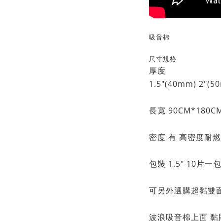
吸音棉
尺寸規格
厚度
1.5"(40mm) 2"(5
長寬 90CM*180C
密度 有 高密度耐燃
包裝 1.5" 10片一包
可另外選購超黏雙
波浪吸音棉上面 黏