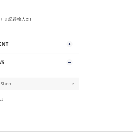
3z (ＩＤ記得輸入@)
ENT
WS
ct