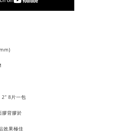
0mm)
M
 2" 8片一包
面膠背膠於
貼效果極佳