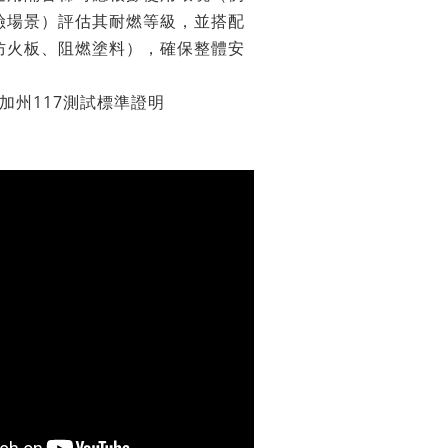
險場景）評估其耐燃等級，並搭配
防火板、阻燃塗料），確保整體安
國加州117測試標準證明