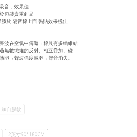
吸音，效果佳
於包裝貴重商品
背膠於 隔音棉上面 黏貼效果極佳
聲波在空氣中傳遞→棉具有多纖維結
過無數纖維的反射、相互疊加、碰
熱能→聲波強度減弱→聲音消失。
加自膠款
2英寸90*180CM