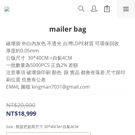
mailer bag
破壞袋 外白內灰色 不透光 台灣LDPE材質 可環保回收
厚度約0.05mm
公版尺寸  30*40CM +自黏4CM  
一批數量為5000PCS 正負2% 差額
注意事項 破壞袋印刷 顏色  跟 實品 都會有落差 尺寸跟印
刷位置 也會有公差  
EMAIL 圖檔 kingman7031@gmail.com
NT$20,000
NT$18,999
Size
: 無提把超商尺寸 30*40CM+自黏4CM