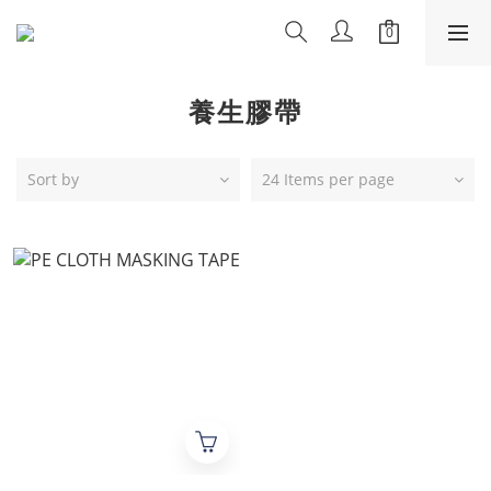
養生膠帶
Sort by
24 Items per page